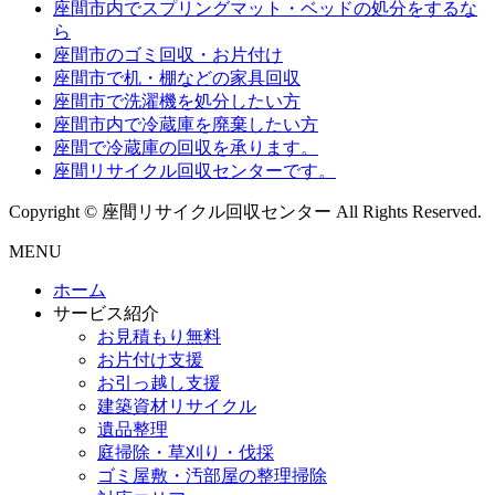
座間市内でスプリングマット・ベッドの処分をするな
ら
座間市のゴミ回収・お片付け
座間市で机・棚などの家具回収
座間市で洗濯機を処分したい方
座間市内で冷蔵庫を廃棄したい方
座間で冷蔵庫の回収を承ります。
座間リサイクル回収センターです。
Copyright © 座間リサイクル回収センター All Rights Reserved.
MENU
ホーム
サービス紹介
お見積もり無料
お片付け支援
お引っ越し支援
建築資材リサイクル
遺品整理
庭掃除・草刈り・伐採
ゴミ屋敷・汚部屋の整理掃除