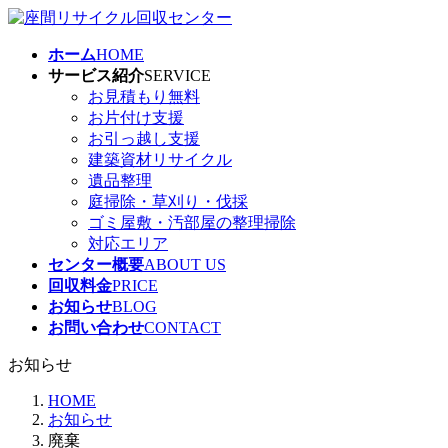
コ
ナ
ン
ビ
ホーム
HOME
テ
ゲ
サービス紹介
SERVICE
ン
ー
お見積もり無料
ツ
シ
お片付け支援
へ
ョ
お引っ越し支援
ス
ン
建築資材リサイクル
キ
に
遺品整理
ッ
移
庭掃除・草刈り・伐採
プ
動
ゴミ屋敷・汚部屋の整理掃除
対応エリア
センター概要
ABOUT US
回収料金
PRICE
お知らせ
BLOG
お問い合わせ
CONTACT
お知らせ
HOME
お知らせ
廃棄