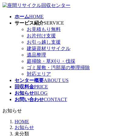
コ
ナ
ン
ビ
ホーム
HOME
テ
ゲ
サービス紹介
SERVICE
ン
ー
お見積もり無料
ツ
シ
お片付け支援
へ
ョ
お引っ越し支援
ス
ン
建築資材リサイクル
キ
に
遺品整理
ッ
移
庭掃除・草刈り・伐採
プ
動
ゴミ屋敷・汚部屋の整理掃除
対応エリア
センター概要
ABOUT US
回収料金
PRICE
お知らせ
BLOG
お問い合わせ
CONTACT
お知らせ
HOME
お知らせ
未分類