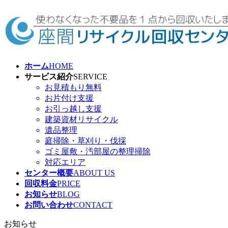
コ
ナ
ン
ビ
テ
ゲ
ン
ー
ツ
シ
へ
ョ
ホーム
HOME
ス
ン
サービス紹介
SERVICE
キ
に
お見積もり無料
ッ
移
お片付け支援
プ
動
お引っ越し支援
建築資材リサイクル
遺品整理
庭掃除・草刈り・伐採
ゴミ屋敷・汚部屋の整理掃除
対応エリア
センター概要
ABOUT US
回収料金
PRICE
お知らせ
BLOG
お問い合わせ
CONTACT
お知らせ