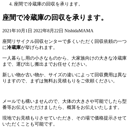
座間で冷蔵庫の回収を承ります。
座間で冷蔵庫の回収を承ります。
最
2021年10月1日
2022年8月22日
NishidaMAMA
終
座間リサイクル回収センターで多くいただく回収依頼の一つ
更
に
冷蔵庫
が挙げられます。
新
日
一人暮らし用の小さなものから、大家族向けの大きな冷蔵庫
時
まで、運び出し搬出までお任せください。
:
新しい物か古い物か、サイズの違いによって回収費用は異な
りますので、まずは無料お見積もりをご依頼ください。
メールでも構いませんので、大体の大きさや可能でしたら型
番等お伝えいただけましたら、概算をお伝えいたします。
現地でお見積もりさせていただき、その場で価格提示させて
いただくことも可能です。