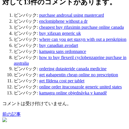
対して13件のコメントがあります。
ピンバック:
purchase androxal using mastercard
ピンバック:
enclomiphene without a dr
ピンバック:
cheapest buy rifaximin purchase online canada
ピンバック:
buy xifaxan generic uk
ピンバック:
where can you get staxyn with out a perskripion
ピンバック:
buy canadian avodart
ピンバック:
kamagra sans ordonnance
ピンバック:
how to buy flexeril cyclobenzaprine purchase in
australia
ピンバック:
ordering dutasteride canada medicine
ピンバック:
get gabapentin cheap online no prescription
ピンバック:
get fildena cost per tablet
ピンバック:
online order itraconazole generic united states
ピンバック:
kamagra online objednávka v kanadě
コメントは受け付けていません。
前の記事