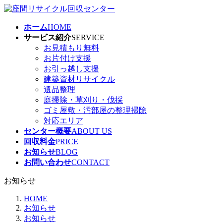
コ
ナ
ン
ビ
ホーム
HOME
テ
ゲ
サービス紹介
SERVICE
ン
ー
お見積もり無料
ツ
シ
お片付け支援
へ
ョ
お引っ越し支援
ス
ン
建築資材リサイクル
キ
に
遺品整理
ッ
移
庭掃除・草刈り・伐採
プ
動
ゴミ屋敷・汚部屋の整理掃除
対応エリア
センター概要
ABOUT US
回収料金
PRICE
お知らせ
BLOG
お問い合わせ
CONTACT
お知らせ
HOME
お知らせ
お知らせ