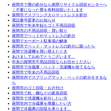
座間市で畳の処分なら座間リサイクル回収センターへ
｜不要になった畳を有料回収いたします
座間市でスプリング入りマットレスを処分
電話番号変更のお知らせ
座間市で年末年始もゴミ不用品回収
座間市の不用品回収・買い取り
座間市でベッドやマットレスの処分
座間でカーポート駐車場の解体
座間市でベッド・マットレスの処分に困ったら
座間で洗濯機を買い替えたとき
あけましておめでとうございます。
年末の座間市不用品回収ならお任せください
座間市で冷蔵庫・ベッド・洗濯機を捨てるなら
座間市で年末の不用品回収
座間市内でスプリングマット・ベッドの処分をするな
ら
座間市のゴミ回収・お片付け
座間市で机・棚などの家具回収
座間市で洗濯機を処分したい方
座間市内で冷蔵庫を廃棄したい方
座間で冷蔵庫の回収を承ります。