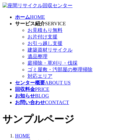
コ
ナ
ン
ビ
ホーム
HOME
テ
ゲ
サービス紹介
SERVICE
ン
ー
お見積もり無料
ツ
シ
お片付け支援
へ
ョ
お引っ越し支援
ス
ン
建築資材リサイクル
キ
に
遺品整理
ッ
移
庭掃除・草刈り・伐採
プ
動
ゴミ屋敷・汚部屋の整理掃除
対応エリア
センター概要
ABOUT US
回収料金
PRICE
お知らせ
BLOG
お問い合わせ
CONTACT
サンプルページ
HOME