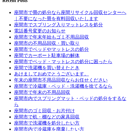
Recent Posts
座間市で畳の処分なら座間リサイクル回収センターへ
｜不要になった畳を有料回収いたします
座間市でスプリング入りマットレスを処分
電話番号変更のお知らせ
座間市で年末年始もゴミ不用品回収
座間市の不用品回収・買い取り
座間市でベッドやマットレスの処分
座間でカーポート駐車場の解体
座間市でベッド・マットレスの処分に困ったら
座間で洗濯機を買い替えたとき
あけましておめでとうございます。
年末の座間市不用品回収ならお任せください
座間市で冷蔵庫・ベッド・洗濯機を捨てるなら
座間市で年末の不用品回収
座間市内でスプリングマット・ベッドの処分をするな
ら
座間市のゴミ回収・お片付け
座間市で机・棚などの家具回収
座間市で洗濯機を処分したい方
座間市内で冷蔵庫を廃棄したい方